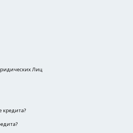
Юридических Лиц
е кредита?
редита?