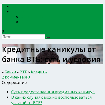
EXPERTBANKOV
БАНКИ
Сбербанк России
ВТБ
0
Кредитные каникулы от
банка ВТБ: суть и условия
»
Банки
»
ВТБ
»
Кредиты
2 комментария
Содержание
Суть предоставления кредитных каникул
В каких случаях можно воспользоваться
услугой от ВТБ?