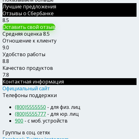
Лучшие предложения
Отзывы о Сбербанке
8.5
Оставить свой отзыв
Средняя оценка
8.5
Отношение к клиенту
9.0
Удобство работы
8.8
Качество продуктов
7.8
Контактная информация
Официальный сайт
Телефоны поддержки
(800)5555550
- для физ. лиц
(800)5555777
- для юр. лиц
900
- c моб. устройств
Группы в соц. сетях