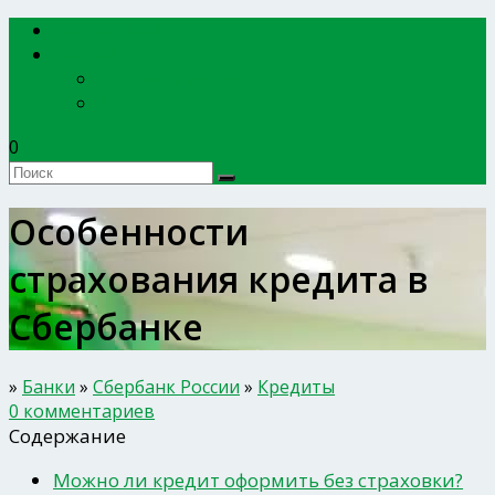
EXPERTBANKOV
БАНКИ
Сбербанк России
ВТБ
0
Особенности
страхования кредита в
Сбербанке
»
Банки
»
Сбербанк России
»
Кредиты
0 комментариев
Содержание
Можно ли кредит оформить без страховки?